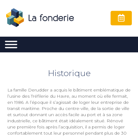
Présentation
Historique
Qui sommes nous
Les bureaux
La famille Derudder a acquis le bâtiment emblématique de
Bureaux < 30 m²
Services
Le lieu
l’usine des Tréfilerie du Havre, au moment où elle fermait,
en 1986. A l’époque il s’agissait de loger leur entreprise de
transit maritime. Proche du centre-ville, de la sortie de ville
Simulateur de coûts
Bureaux 32 à 40 m²
L’environnement
et surtout donnant un accès facile au port et à sa zone
industrielle, ce bâtiment était idéalement situé. Rénové
Bureaux 44 à 60 m²
Historique
Contact
une première fois après l’acquisition, il a permis de loger
confortablement tout leur personnel pendant plus de 30