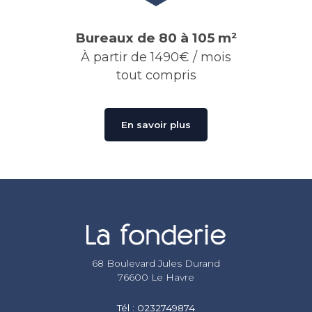
Bureaux de 80 à 105 m²
À partir de 1490€ / mois
tout compris
En savoir plus
68 Boulevard Jules Durand
76600 Le Havre
Tél :
0232749874